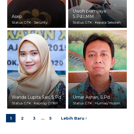
Uwoh pramijaya
Asep
S.Pd.I,MM
Status GTK : Security
Status GTK : Kepala Sekolah
Wanda Lupita Sari, S.Pd
Umar Ashari, S.Pd
Status GTK : Kaprog OTKP
Status GTK : Humas/ Hubin
1
2
3
…
5
Lebih Baru