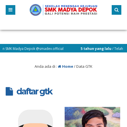
Madya Depok @smadev.official
5 tahun yang lalu
/ Telah Dibuka Min
Anda ada di :
Home
/
Data GTK
daftar gtk