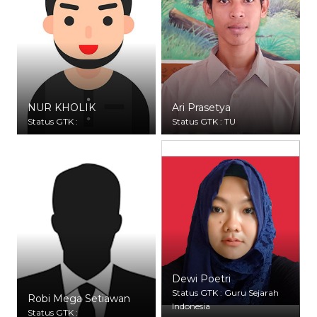
NUR KHOLIK
Ari Prasetya
Status GTK :
Status GTK : TU
Dewi Poetri
Status GTK : Guru Sejarah
Robi Mega Setiawan
Indonesia
Status GTK :