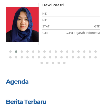
Dewi Poetri
-
NIK
-
NIP
-
TY
STAT
GTK
B.
GTK
Guru Sejarah Indonesia
Agenda
Berita Terbaru