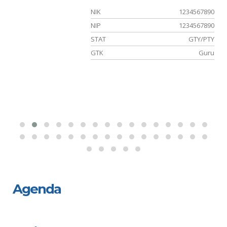
**
NIK
1234567890
-
NIP
1234567890
or
STAT
GTY/PTY
ru
GTK
Guru
Agenda