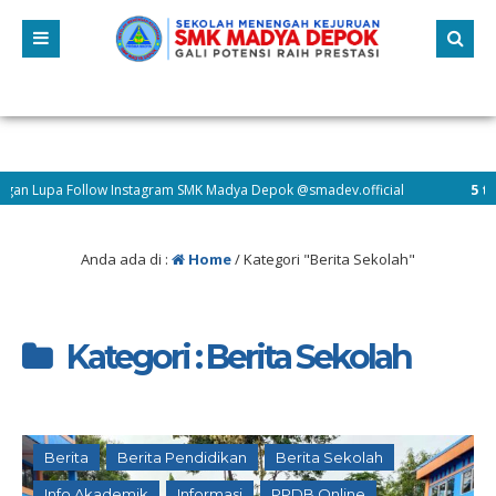
pa Follow Instagram SMK Madya Depok @smadev.official
5 tahun yan
Anda ada di :
Home
/
Kategori "Berita Sekolah"
Kategori : Berita Sekolah
Berita
Berita Pendidikan
Berita Sekolah
Info Akademik
Informasi
PPDB Online