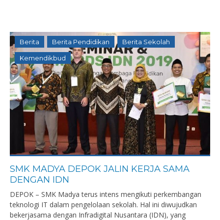
Berita
Berita Pendidikan
Berita Sekolah
Kemendikbud
SMK MADYA DEPOK JALIN KERJA SAMA
DENGAN IDN
DEPOK – SMK Madya terus intens mengikuti perkembangan
teknologi IT dalam pengelolaan sekolah. Hal ini diwujudkan
bekerjasama dengan Infradigital Nusantara (IDN), yang