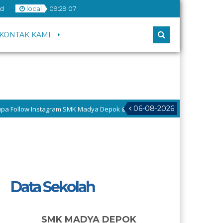
d
local
09
:
29
08
KONTAK KAMI
06-08-2026
w Instagram SMK Madya Depok @smadev.official
5 tahun yang l
 Website Sekolah Menengah Kejuruan Madya Depok. Merupakan salah satu
Data Sekolah
SMK MADYA DEPOK