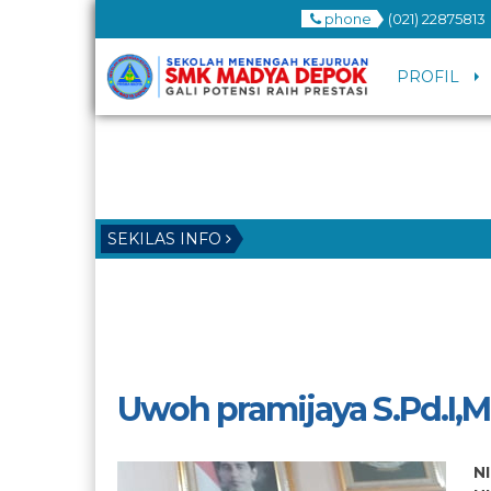
phone
(021) 22875813
PROFIL
SEKILAS INFO
Uwoh pramijaya S.Pd.I,
N