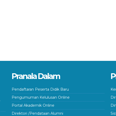
Pranala Dalam
P
Pendaftaran Peserta Didik Baru
Ke
Pengumuman Kelulusan Online
Di
Portal Akademik Online
Di
Direktori /Pendataan Alumni
Si