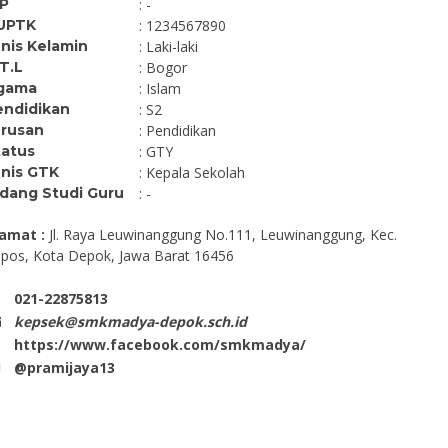
IP
: -
UPTK
: 1234567890
nis Kelamin
: Laki-laki
T.L
: Bogor
gama
: Islam
endidikan
: S2
urusan
: Pendidikan
tatus
: GTY
enis GTK
: Kepala Sekolah
idang Studi Guru
: -
amat :
Jl. Raya Leuwinanggung No.111, Leuwinanggung, Kec.
pos, Kota Depok, Jawa Barat 16456
021-22875813
kepsek@smkmadya-depok.sch.id
amijaya
Erna Muhajaroh, S.Pd,
https://www.facebook.com/smkmadya/
M
@pramijaya13
NIK
***************
****************
NIP
-
STAT
GT
GTY