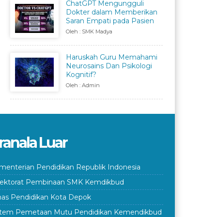
ChatGPT Mengungguli
Dokter dalam Memberikan
Saran Empati pada Pasien
Oleh : SMK Madya
Haruskah Guru Memahami
Neurosains Dan Psikologi
Kognitif?
Oleh : Admin
ranala Luar
menterian Pendidikan Republik Indonesia
rektorat Pembinaan SMK Kemdikbud
nas Pendidikan Kota Depok
stem Pemetaan Mutu Pendidikan Kemendikbud