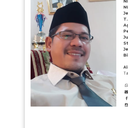
N
N
Je
T.
A
P
J
S
J
B
Al
Ta
Jaelani, S.H.I
Uwoh pr
S.Pd.I,M
NIK
****************
NIK
NIP
-
NIP
STAT
GTY/PTY
STAT