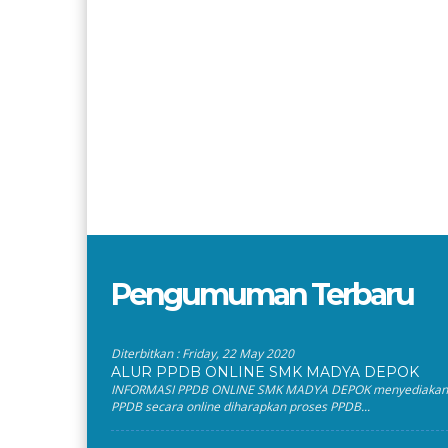
Pengumuman Terbaru
Diterbitkan :
Friday, 22 May 2020
ALUR PPDB ONLINE SMK MADYA DEPOK
INFORMASI PPDB ONLINE SMK MADYA DEPOK menyediakan
PPDB secara online diharapkan proses PPDB...