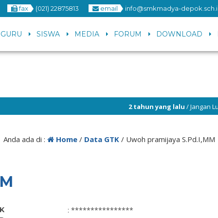
fax
(021) 22875813
email
info@smkmadya-depok.sch.i
GURU
SISWA
MEDIA
FORUM
DOWNLOAD
2 tahun yang lalu
/ Jangan Lupa Follo
6 tahun yang lalu
/ Selamat datang di
Anda ada di :
Home
/
Data GTK
/
Uwoh pramijaya S.Pd.I,MM
MM
IK
: ****************