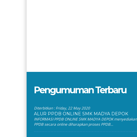
Pengumuman Terbaru
Diterbitkan :
Friday, 22 May 2020
ALUR PPDB ONLINE SMK MADYA DEPOK
INFORMASI PPDB ONLINE SMK MADYA DEPOK menyediakan
PPDB secara online diharapkan proses PPDB...