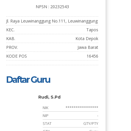
NPSN : 20232543
Jl. Raya Leuwinanggung No.111, Leuwinanggung
KEC.
Tapos
KAB.
Kota Depok
PROV.
Jawa Barat
KODE POS
16456
Daftar Guru
Rudi, S.Pd
*
NIK
****************
-
NIP
-
Y
STAT
GTY/PTY