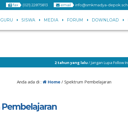
3
fax
(021) 22875813
email
info@smkmadya-depok.sch.
GURU
SISWA
MEDIA
FORUM
DOWNLOAD
2 tahun yang lalu
/ Jangan Lupa Follow Instagr
6 tahun yang lalu
/ Selamat datang di Website 
Anda ada di :
Home
/
Spektrum Pembelajaran
 Pembelajaran