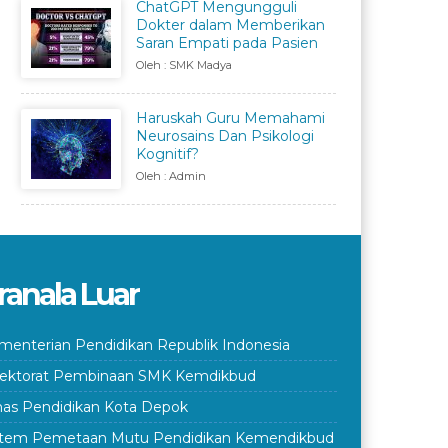
ChatGPT Mengungguli
Dokter dalam Memberikan
Saran Empati pada Pasien
Oleh : SMK Madya
Haruskah Guru Memahami
Neurosains Dan Psikologi
Kognitif?
Oleh : Admin
ranala Luar
menterian Pendidikan Republik Indonesia
rektorat Pembinaan SMK Kemdikbud
nas Pendidikan Kota Depok
stem Pemetaan Mutu Pendidikan Kemendikbud