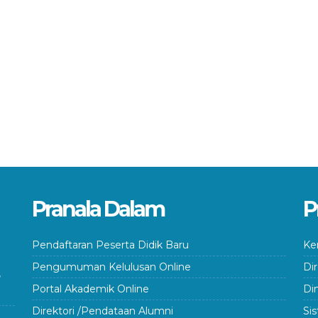
Pranala Dalam
P
Pendaftaran Peserta Didik Baru
Ke
Pengumuman Kelulusan Online
Di
Portal Akademik Online
Di
Direktori /Pendataan Alumni
Si