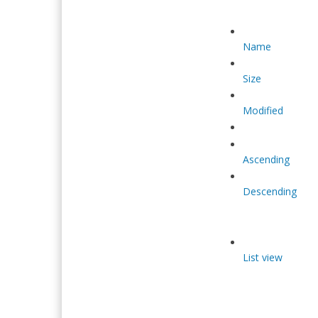
GTK
Guru
GTK
Name
Size
Modified
Ascending
Descending
List view