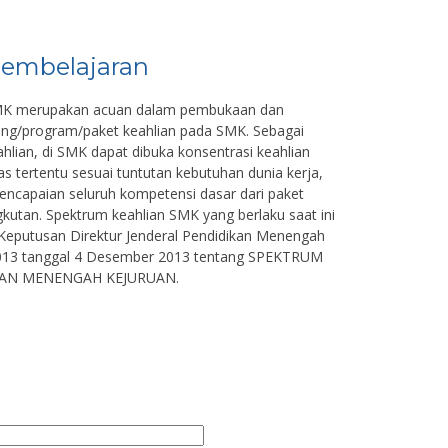
embelajaran
SMK merupakan acuan dalam pembukaan dan
ang/program/paket keahlian pada SMK. Sebagai
ahlian, di SMK dapat dibuka konsentrasi keahlian
s tertentu sesuai tuntutan kebutuhan dunia kerja,
ncapaian seluruh kompetensi dasar dari paket
kutan. Spektrum keahlian SMK yang berlaku saat ini
Keputusan Direktur Jenderal Pendidikan Menengah
13 tanggal 4 Desember 2013 tentang SPEKTRUM
KAN MENENGAH KEJURUAN.
o, S.T
Wanda Lupita Sari, S.Pd
****************
NIK
***************
-
NIP
GTY/PTY
STAT
GT