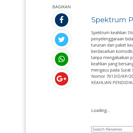
BAGIKAN
Spektrum P
Spektrum keahlian 
penyelenggaraan bid
turunan dari paket ke
berdasarkan komodita
tanpa mengabaikan pe
keahlian yang bersang
mengacu pada Surat 
Nomor 7013/D/KP/20
KEAHLIAN PENDIDI
Eka Is Yuliani, S.Pd
Supriyon
NIK
****************
NIK
Loading…
NIP
-
NIP
STAT
GTY/PTY
STAT