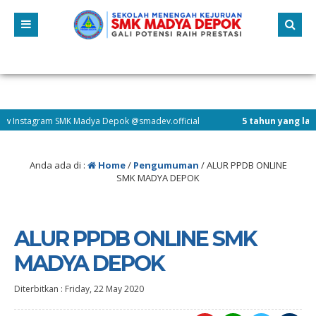
nstagram SMK Madya Depok @smadev.official
5 tahun yang lalu
/ Tel
Anda ada di :
Home
/
Pengumuman
/
ALUR PPDB ONLINE
SMK MADYA DEPOK
ALUR PPDB ONLINE SMK
MADYA DEPOK
Diterbitkan :
Friday, 22 May 2020