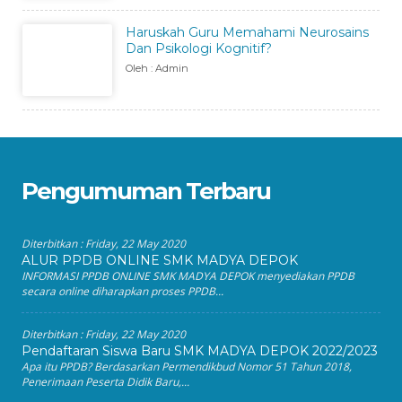
Haruskah Guru Memahami Neurosains
Dan Psikologi Kognitif?
Oleh : Admin
Pengumuman Terbaru
Diterbitkan :
Friday, 22 May 2020
ALUR PPDB ONLINE SMK MADYA DEPOK
INFORMASI PPDB ONLINE SMK MADYA DEPOK menyediakan PPDB
secara online diharapkan proses PPDB...
Diterbitkan :
Friday, 22 May 2020
Pendaftaran Siswa Baru SMK MADYA DEPOK 2022/2023
Apa itu PPDB? Berdasarkan Permendikbud Nomor 51 Tahun 2018,
Penerimaan Peserta Didik Baru,...