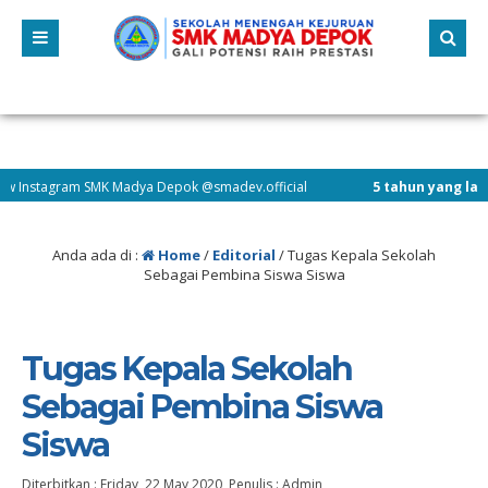
agram SMK Madya Depok @smadev.official
5 tahun yang lalu
/ Telah 
te Sekolah Menengah Kejuruan Madya Depok. Merupakan salah satu sarana publi
Anda ada di :
Home
/
Editorial
/
Tugas Kepala Sekolah
Sebagai Pembina Siswa Siswa
Tugas Kepala Sekolah
Sebagai Pembina Siswa
Siswa
Diterbitkan :
Friday, 22 May 2020
, Penulis :
Admin