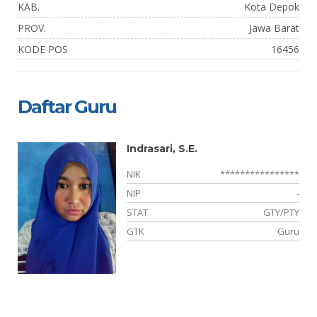
KAB.
Kota Depok
PROV.
Jawa Barat
KODE POS
16456
Daftar Guru
Indrasari, S.E.
**
NIK
****************
-
NIP
-
TY
STAT
GTY/PTY
if
GTK
Guru