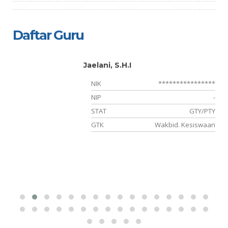
Daftar Guru
Jaelani, S.H.I
**
NIK
****************
-
NIP
-
or
STAT
GTY/PTY
ru
GTK
Wakbid. Kesiswaan