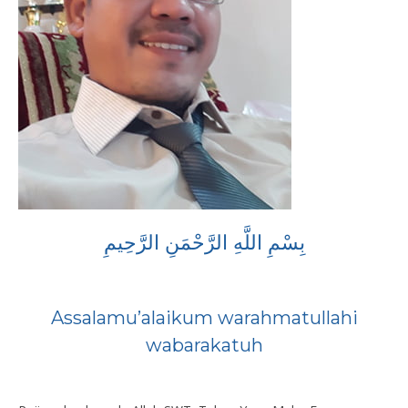
بِسْمِ اللَّهِ الرَّحْمَنِ الرَّحِيمِ
Assalamu’alaikum warahmatullahi
wabarakatuh