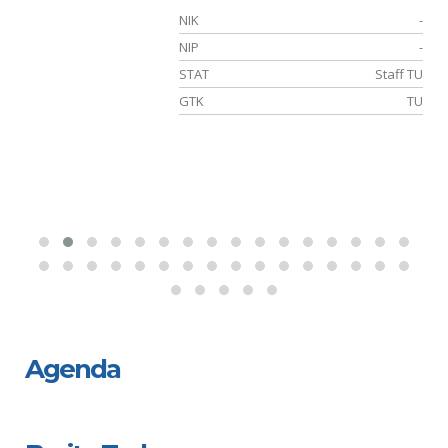
-
NIK
-
-
NIP
-
TU
STAT
Staff TU
GTK
TU
Agenda