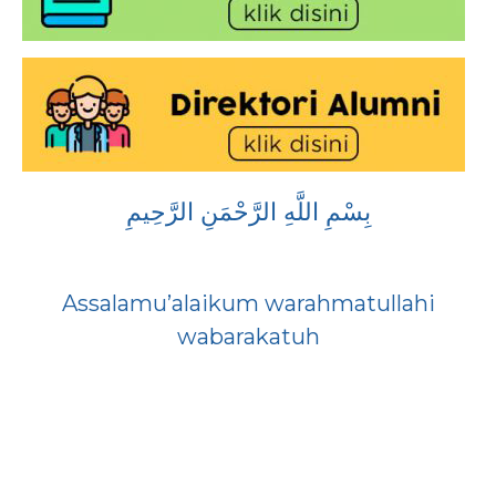
بِسْمِ اللَّهِ الرَّحْمَنِ الرَّحِيمِ
Assalamu’alaikum warahmatullahi
wabarakatuh