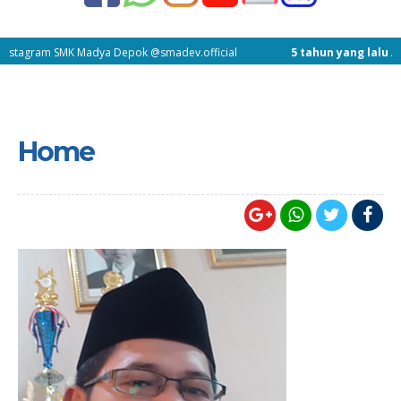
am SMK Madya Depok @smadev.official
5 tahun yang lalu
/ Telah Dib
Home