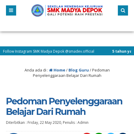
w Instagram SMK Madya Depok @smadev.official
5 tahun yang lalu
/ 
Anda ada di :
Home
/
Blog Guru
/
Pedoman
Penyelenggaraan Belajar Dari Rumah
Pedoman Penyelenggaraan
Belajar Dari Rumah
Diterbitkan :
Friday, 22 May 2020
, Penulis :
Admin