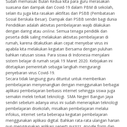
Sudah memasuki Bulan Kedua kita para guru merasakan
suasana dan dampak dari Covid-19 dalam PBM di sekolah,
selain itu juga kita rasakan aktifitas dari PSBB (Pembatasan
Sosial Berskala Besar). Dampak dari PSBB sendiri bagi dunia
Pendidikan adalah aktivitas pembelajaran wajib dilakukan
dengan daring atau
online.
Semua tenaga pendidik dan
peserta didik saling melakukan aktivitas pembelajaran di
rumah, karena ditakutkan akan cepat menyebar virus ini
apabila kita melakukan kegiatan Bersama dengan puluhan
bahkan ratusan siswa. Para siswa di Indonesia menjalani
sistem belajar di rumah sejak 19 Maret 2020. Kebijakan ini
ditetapkan pemerintah sebagai langkah mengurangi
penyebaran virus Covid-19.
Secara tidak langsung guru dituntut untuk memberikan
pembelajaran menyenangkan dengan menggunakan berbagai
aplikasi pembelajaran berbasis internet sehingga siswa juga
semakin melek terkait teknologi. SMA Negeri Bangun Jaya
sendiri sebelum adanya virus ini sudah menerapkan teknologi
pembelajaran disekolah, misalkan pembelajaran melalui
infokus, internet serta beberapa kegiatan pembelajaran
menggunakan aplikasi digital. Bahkan rata-rata ulangan harian
pun menggunakan aplikasi seperti quizizz, google form dan