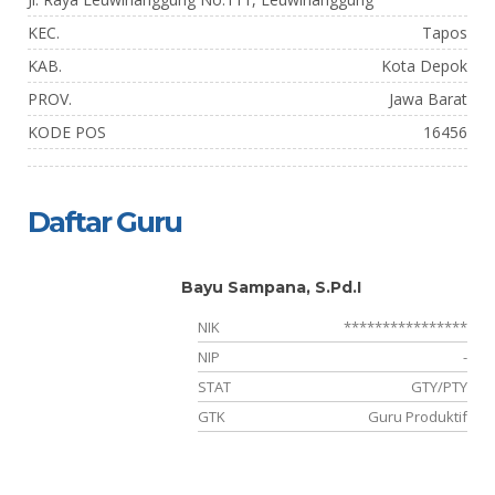
KEC.
Tapos
KAB.
Kota Depok
PROV.
Jawa Barat
KODE POS
16456
Daftar Guru
Bayu Sampana, S.Pd.I
**
NIK
****************
-
NIP
-
TY
STAT
GTY/PTY
KL
GTK
Guru Produktif